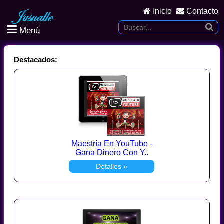
Inicio
Contacto
Menú
Destacados:
Maestría En YouTube -
Gana Dinero Con Y..
Detalles »